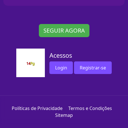
SEGUIR AGORA
Acessos
Login
Registrar-se
Políticas de Privacidade
Termos e Condições
Sitemap