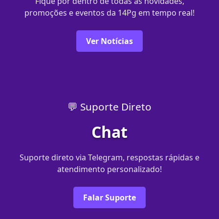
Fique por dentro de todas as novidades,
promoções e eventos da 14Pg em tempo real!
Ver Notícias
💬 Suporte Direto
Chat
Suporte direto via Telegram, respostas rápidas e
atendimento personalizado!
Falar Suporte