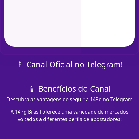
📱 Canal Oficial no Telegram!
📱 Benefícios do Canal
Descubra as vantagens de seguir a 14Pg no Telegram
A 14Pg Brasil oferece uma variedade de mercados
voltados a diferentes perfis de apostadores: