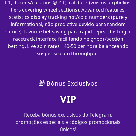
1:1; dozens/columns @ 2:1), call bets (voisins, orphelins,
tiers covering wheel sections). Advanced features:
statistics display tracking hot/cold numbers (purely
informational, não predictive devido para random
nature), favorite bet saving para rapid repeat betting, e
racetrack interface facilitando neighbor/section
betting. Live spin rates ~40-50 per hora balanceando
suspense com throughput.
🎁 Bônus Exclusivos
VIP
Receba bônus exclusivos do Telegram,
promoções especiais e códigos promocionais
únicos!