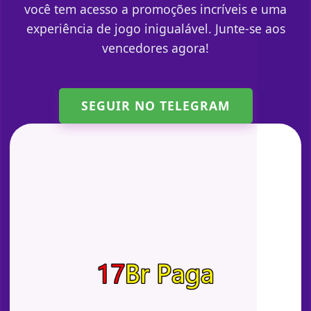
você tem acesso a promoções incríveis e uma
experiência de jogo inigualável. Junte-se aos
vencedores agora!
SEGUIR NO TELEGRAM