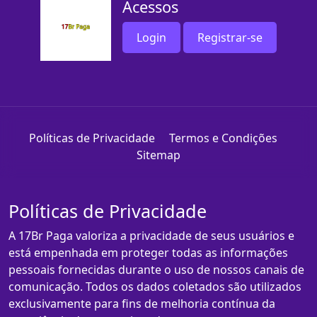
Acessos
Login
Registrar-se
Políticas de Privacidade
Termos e Condições
Sitemap
Políticas de Privacidade
A 17Br Paga valoriza a privacidade de seus usuários e
está empenhada em proteger todas as informações
pessoais fornecidas durante o uso de nossos canais de
comunicação. Todos os dados coletados são utilizados
exclusivamente para fins de melhoria contínua da