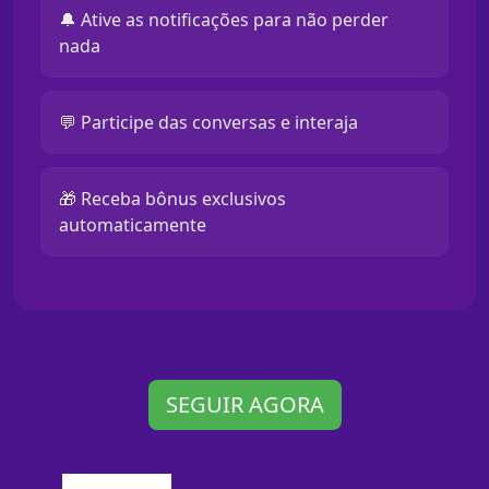
🔔 Ative as notificações para não perder
nada
💬 Participe das conversas e interaja
🎁 Receba bônus exclusivos
automaticamente
SEGUIR AGORA