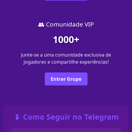
👥 Comunidade VIP
1000+
Junte-se a uma comunidade exclusiva de
jogadores e compartilhe experiências!
Entrar Grupo
📱 Como Seguir no Telegram