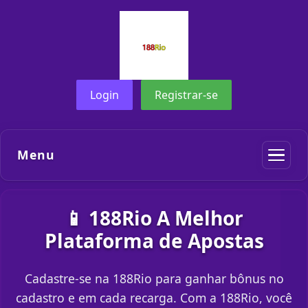
Login
Registrar-se
Menu
📱 188Rio A Melhor
Plataforma de Apostas
Cadastre-se na 188Rio para ganhar bônus no
cadastro e em cada recarga. Com a 188Rio, você