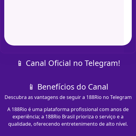
📱 Canal Oficial no Telegram!
📱 Benefícios do Canal
Descubra as vantagens de seguir a 188Rio no Telegram
A 188Rio é uma plataforma profissional com anos de
experiência; a 188Rio Brasil prioriza o serviço e a
qualidade, oferecendo entretenimento de alto nível.