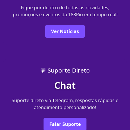
Fique por dentro de todas as novidades,
promoções e eventos da 188Rio em tempo real!
Ver Notícias
💬 Suporte Direto
Chat
Suporte direto via Telegram, respostas rápidas e
atendimento personalizado!
Falar Suporte