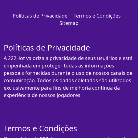
Políticas de Privacidade
Termos e Condições
Sitemap
Políticas de Privacidade
A 222Hot valoriza a privacidade de seus usuários e está
empenhada em proteger todas as informações
pessoais fornecidas durante o uso de nossos canais de
comunicação. Todos os dados coletados são utilizados
exclusivamente para fins de melhoria contínua da
experiência de nossos jogadores.
Termos e Condições