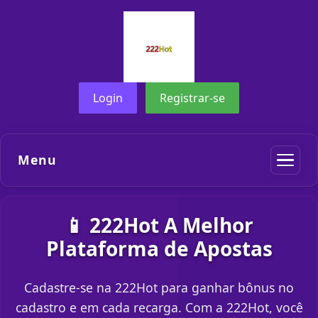
Login
Registrar-se
Menu
📱 222Hot A Melhor
Plataforma de Apostas
Cadastre-se na 222Hot para ganhar bônus no
cadastro e em cada recarga. Com a 222Hot, você