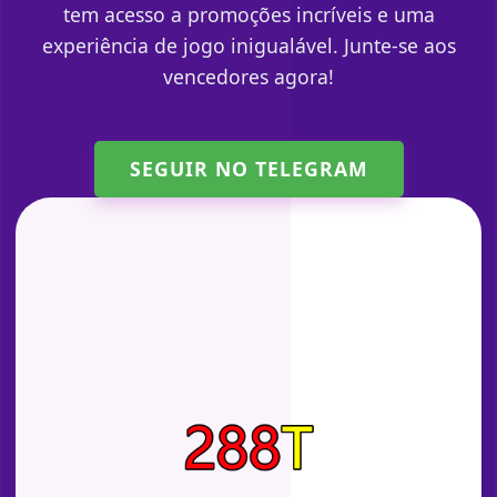
tem acesso a promoções incríveis e uma
experiência de jogo inigualável. Junte-se aos
vencedores agora!
SEGUIR NO TELEGRAM