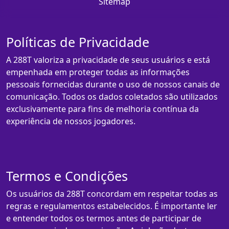
Sitemap
Políticas de Privacidade
A 288T valoriza a privacidade de seus usuários e está
empenhada em proteger todas as informações
pessoais fornecidas durante o uso de nossos canais de
comunicação. Todos os dados coletados são utilizados
exclusivamente para fins de melhoria contínua da
experiência de nossos jogadores.
Termos e Condições
Os usuários da 288T concordam em respeitar todas as
regras e regulamentos estabelecidos. É importante ler
e entender todos os termos antes de participar de