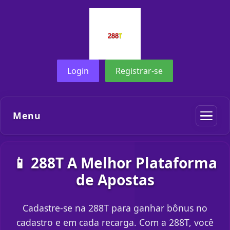
Login
Registrar-se
Menu
📱 288T A Melhor Plataforma
de Apostas
Cadastre-se na 288T para ganhar bônus no
cadastro e em cada recarga. Com a 288T, você