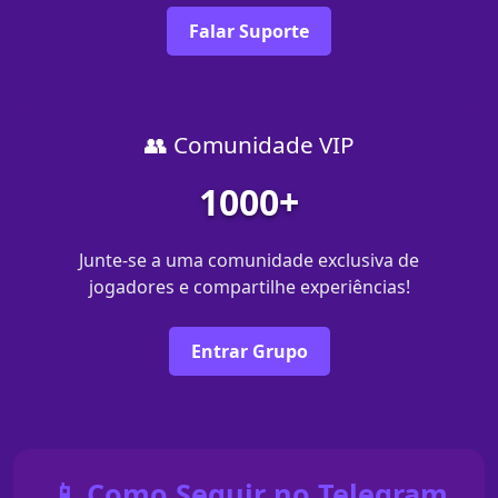
Falar Suporte
👥 Comunidade VIP
1000+
Junte-se a uma comunidade exclusiva de
jogadores e compartilhe experiências!
Entrar Grupo
📱 Como Seguir no Telegram