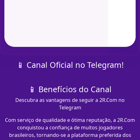
📱 Canal Oficial no Telegram!
📱 Benefícios do Canal
Descubra as vantagens de seguir a 2R.Com no
Telegram
Com serviço de qualidade e ótima reputação, a 2R.Com
conquistou a confiança de muitos jogadores
brasileiros, tornando-se a plataforma preferida dos