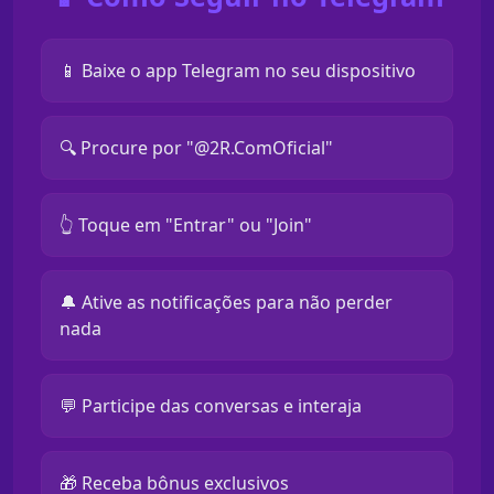
📱 Baixe o app Telegram no seu dispositivo
🔍 Procure por "@2R.ComOficial"
👆 Toque em "Entrar" ou "Join"
🔔 Ative as notificações para não perder
nada
💬 Participe das conversas e interaja
🎁 Receba bônus exclusivos