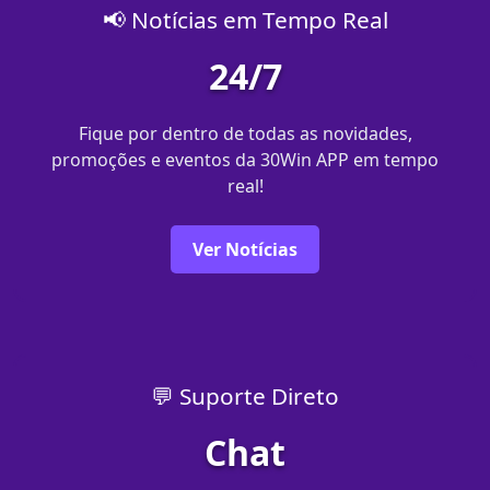
📢 Notícias em Tempo Real
24/7
Fique por dentro de todas as novidades,
promoções e eventos da 30Win APP em tempo
real!
Ver Notícias
💬 Suporte Direto
Chat