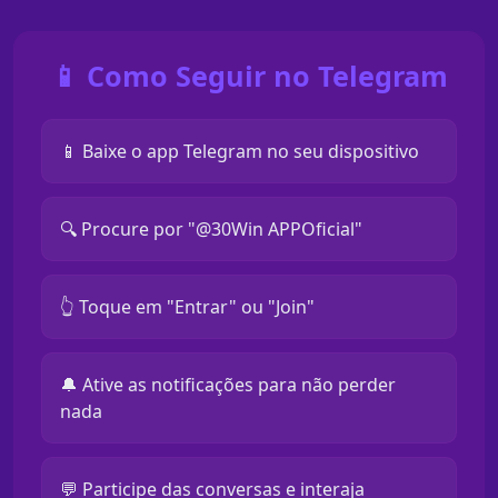
📱 Como Seguir no Telegram
📱 Baixe o app Telegram no seu dispositivo
🔍 Procure por "@30Win APPOficial"
👆 Toque em "Entrar" ou "Join"
🔔 Ative as notificações para não perder
nada
💬 Participe das conversas e interaja