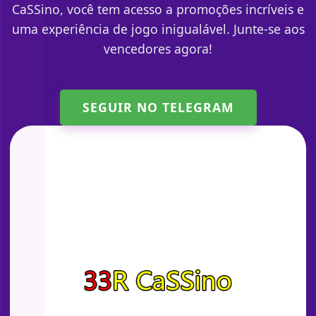
CaSSino, você tem acesso a promoções incríveis e
uma experiência de jogo inigualável. Junte-se aos
vencedores agora!
SEGUIR NO TELEGRAM