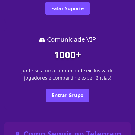
Falar Suporte
👥 Comunidade VIP
1000+
Junte-se a uma comunidade exclusiva de
jogadores e compartilhe experiências!
Entrar Grupo
📱 Como Seguir no Telegram