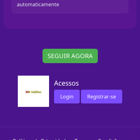
automaticamente
SEGUIR AGORA
Acessos
Login
Registrar-se