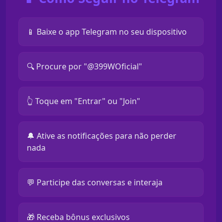
📱 Baixe o app Telegram no seu dispositivo
🔍 Procure por "@399WOficial"
👆 Toque em "Entrar" ou "Join"
🔔 Ative as notificações para não perder
nada
💬 Participe das conversas e interaja
🎁 Receba bônus exclusivos