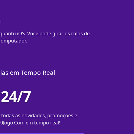
m
quanto iOS. Você pode girar os rolos de
 computador.
cias em Tempo Real
24/7
e todas as novidades, promoções e
40Jogo.Com em tempo real!