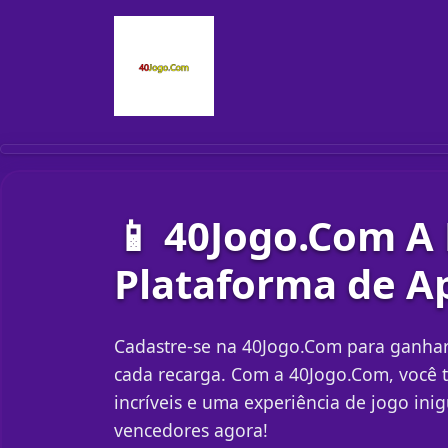
📱 40Jogo.Com A
Plataforma de A
Cadastre-se na 40Jogo.Com para ganha
cada recarga. Com a 40Jogo.Com, você
incríveis e uma experiência de jogo inig
vencedores agora!