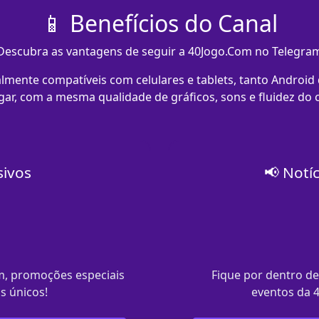
📱 Benefícios do Canal
Descubra as vantagens de seguir a 40Jogo.Com no Telegra
lmente compatíveis com celulares e tablets, tanto Android 
gar, com a mesma qualidade de gráficos, sons e fluidez do
sivos
📢 Notí
m, promoções especiais
Fique por dentro d
s únicos!
eventos da 