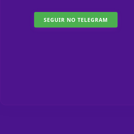
SEGUIR NO TELEGRAM