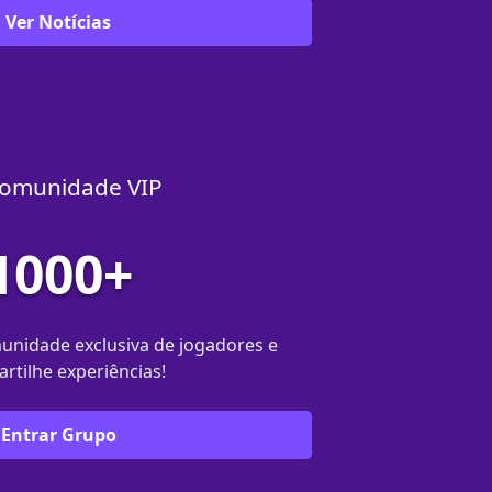
Ver Notícias
Comunidade VIP
1000+
unidade exclusiva de jogadores e
rtilhe experiências!
Entrar Grupo