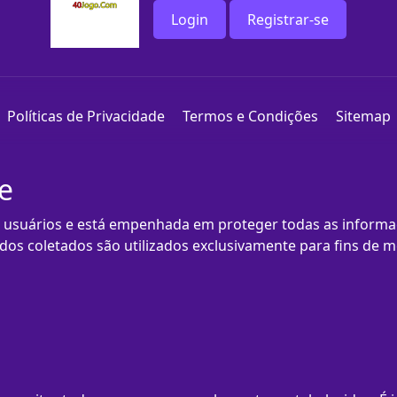
Login
Registrar-se
Políticas de Privacidade
Termos e Condições
Sitemap
de
s usuários e está empenhada em proteger todas as informa
os coletados são utilizados exclusivamente para fins de m