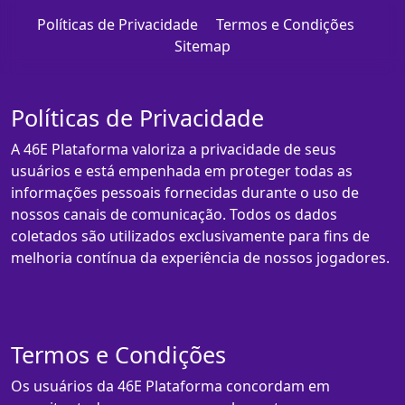
Políticas de Privacidade
Termos e Condições
Sitemap
Políticas de Privacidade
A 46E Plataforma valoriza a privacidade de seus
usuários e está empenhada em proteger todas as
informações pessoais fornecidas durante o uso de
nossos canais de comunicação. Todos os dados
coletados são utilizados exclusivamente para fins de
melhoria contínua da experiência de nossos jogadores.
Termos e Condições
Os usuários da 46E Plataforma concordam em