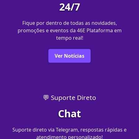
24/7
Fique por dentro de todas as novidades,
promoções e eventos da 46E Plataforma em
tempo real!
Ver Notícias
💬 Suporte Direto
Chat
Suporte direto via Telegram, respostas rápidas e
atendimento personalizado!