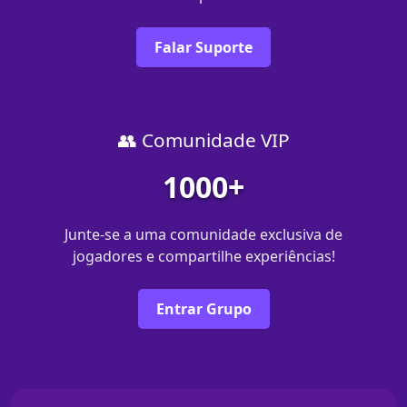
Falar Suporte
👥 Comunidade VIP
1000+
Junte-se a uma comunidade exclusiva de
jogadores e compartilhe experiências!
Entrar Grupo