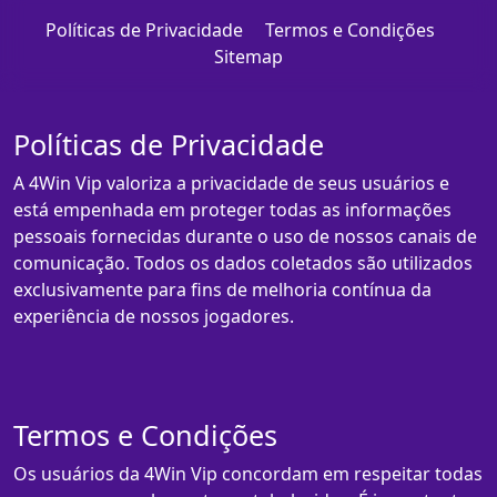
Políticas de Privacidade
Termos e Condições
Sitemap
Políticas de Privacidade
A 4Win Vip valoriza a privacidade de seus usuários e
está empenhada em proteger todas as informações
pessoais fornecidas durante o uso de nossos canais de
comunicação. Todos os dados coletados são utilizados
exclusivamente para fins de melhoria contínua da
experiência de nossos jogadores.
Termos e Condições
Os usuários da 4Win Vip concordam em respeitar todas