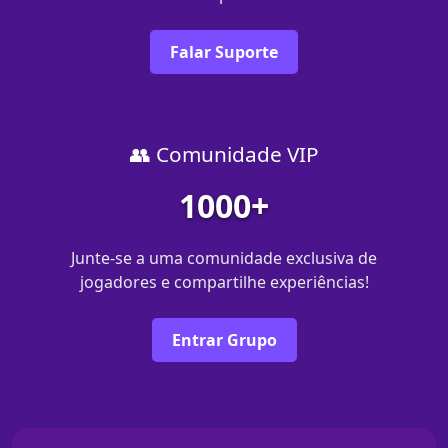
Falar Suporte
👥 Comunidade VIP
1000+
Junte-se a uma comunidade exclusiva de
jogadores e compartilhe experiências!
Entrar Grupo