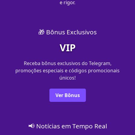
e rigor.
🎁 Bônus Exclusivos
VIP
Receba bônus exclusivos do Telegram,
promoções especiais e códigos promocionais
únicos!
Ver Bônus
📢 Notícias em Tempo Real