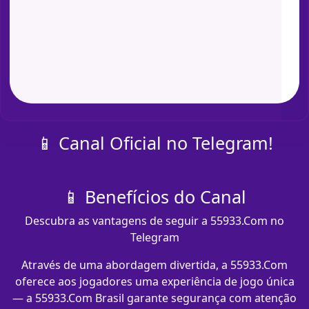
📱 Canal Oficial no Telegram!
📱 Benefícios do Canal
Descubra as vantagens de seguir a 55933.Com no
Telegram
Através de uma abordagem divertida, a 55933.Com
oferece aos jogadores uma experiência de jogo única
— a 55933.Com Brasil garante segurança com atenção