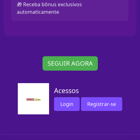
🎁 Receba bônus exclusivos
automaticamente
SEGUIR AGORA
Acessos
Login
Registrar-se