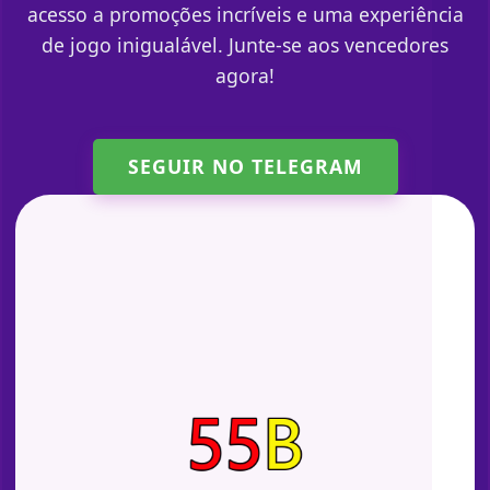
acesso a promoções incríveis e uma experiência
de jogo inigualável. Junte-se aos vencedores
agora!
SEGUIR NO TELEGRAM