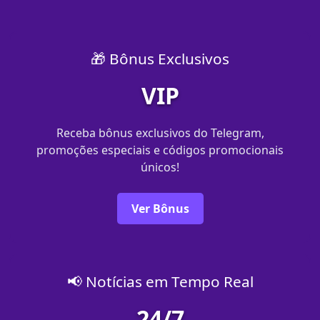
🎁 Bônus Exclusivos
VIP
Receba bônus exclusivos do Telegram,
promoções especiais e códigos promocionais
únicos!
Ver Bônus
📢 Notícias em Tempo Real
24/7