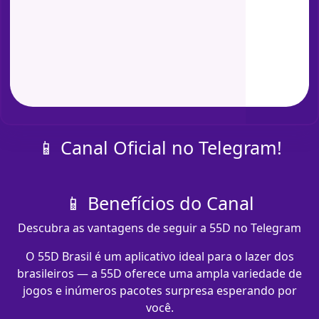
📱 Canal Oficial no Telegram!
📱 Benefícios do Canal
Descubra as vantagens de seguir a 55D no Telegram
O 55D Brasil é um aplicativo ideal para o lazer dos
brasileiros — a 55D oferece uma ampla variedade de
jogos e inúmeros pacotes surpresa esperando por
você.