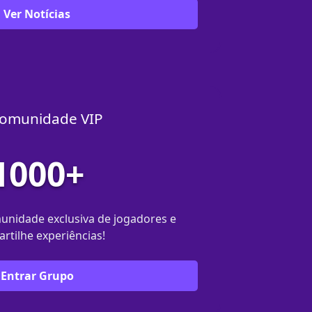
Ver Notícias
Comunidade VIP
1000+
unidade exclusiva de jogadores e
rtilhe experiências!
Entrar Grupo