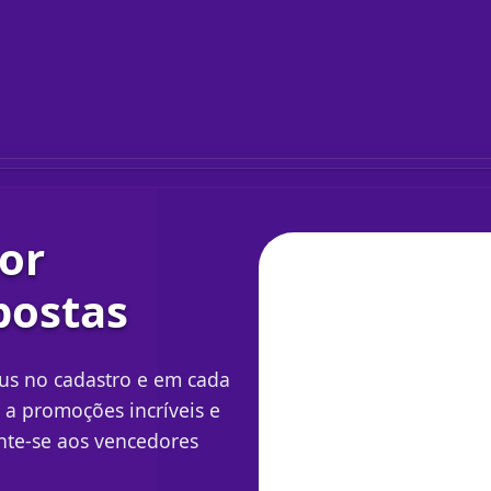
or
postas
us no cadastro e em cada
 a promoções incríveis e
unte-se aos vencedores