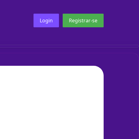
Login
Registrar-se