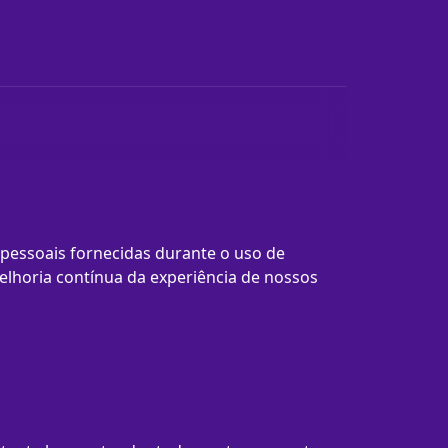
 pessoais fornecidas durante o uso de
elhoria contínua da experiência de nossos