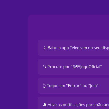
📱 Baixe o app Telegram no seu disp
🔍 Procure por "@55JogoOficial"
👆 Toque em "Entrar" ou "Join"
🔔 Ative as notificações para não p