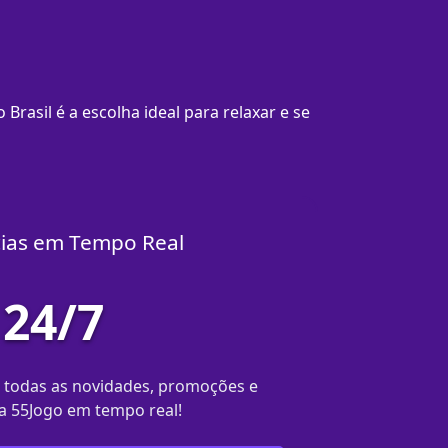
asil é a escolha ideal para relaxar e se
cias em Tempo Real
24/7
e todas as novidades, promoções e
a 55Jogo em tempo real!