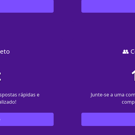
reto
👥 
t
espostas rápidas e
Junte-se a uma com
lizado!
compa
e