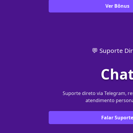
Ver Bônus
💬 Suporte Di
Cha
Suporte direto via Telegram, r
atendimento persona
Falar Suport