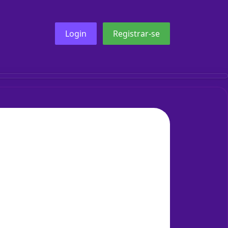
Login
Registrar-se