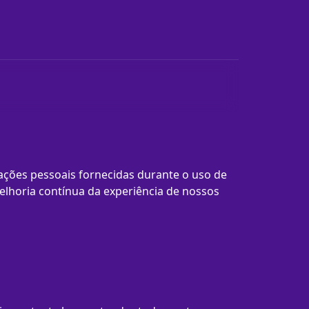
ações pessoais fornecidas durante o uso de
elhoria contínua da experiência de nossos