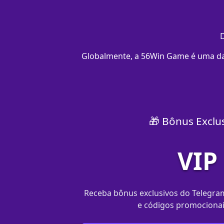
Globalmente, a 56Win Game é uma das
🎁 Bônus Exclu
VIP
Receba bônus exclusivos do Telegra
e códigos promocionai