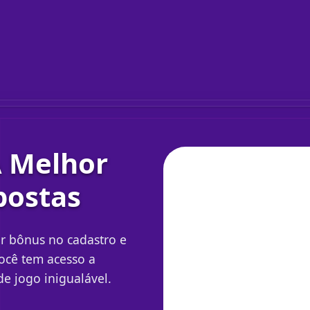
A Melhor
postas
r bônus no cadastro e
ocê tem acesso a
e jogo inigualável.