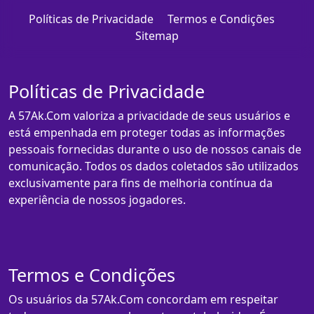
Políticas de Privacidade
Termos e Condições
Sitemap
Políticas de Privacidade
A 57Ak.Com valoriza a privacidade de seus usuários e
está empenhada em proteger todas as informações
pessoais fornecidas durante o uso de nossos canais de
comunicação. Todos os dados coletados são utilizados
exclusivamente para fins de melhoria contínua da
experiência de nossos jogadores.
Termos e Condições
Os usuários da 57Ak.Com concordam em respeitar