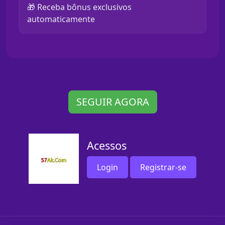
🎁 Receba bônus exclusivos
automaticamente
SEGUIR AGORA
Acessos
Login
Registrar-se