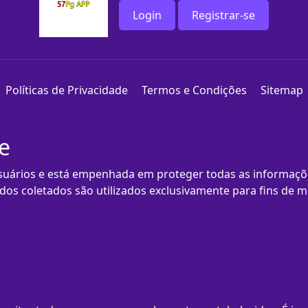
Login
Registrar-se
Políticas de Privacidade
Termos e Condições
Sitemap
de
usuários e está empenhada em proteger todas as informaçõ
os coletados são utilizados exclusivamente para fins de m