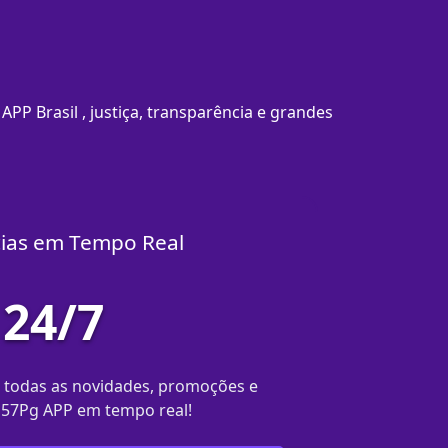
P Brasil , justiça, transparência e grandes
cias em Tempo Real
24/7
e todas as novidades, promoções e
 57Pg APP em tempo real!