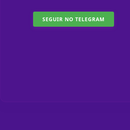
SEGUIR NO TELEGRAM