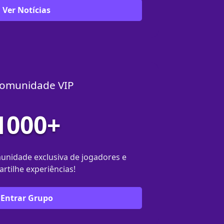
Ver Notícias
Comunidade VIP
1000+
unidade exclusiva de jogadores e
rtilhe experiências!
Entrar Grupo