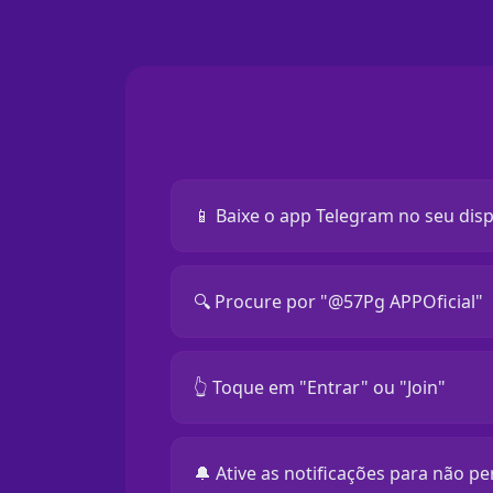
📱 Baixe o app Telegram no seu disp
🔍 Procure por "@57Pg APPOficial"
👆 Toque em "Entrar" ou "Join"
🔔 Ative as notificações para não p