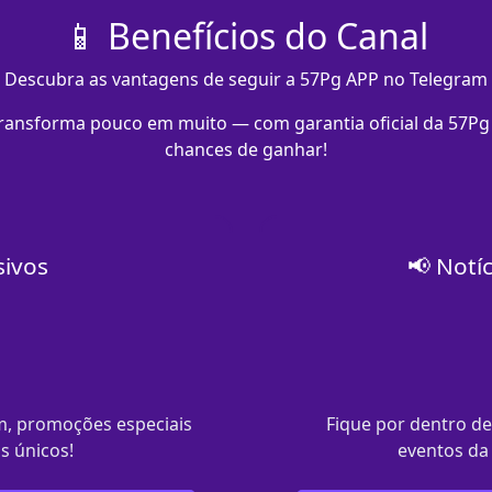
📱 Benefícios do Canal
Descubra as vantagens de seguir a 57Pg APP no Telegram
ansforma pouco em muito — com garantia oficial da 57Pg AP
chances de ganhar!
sivos
📢 Notí
m, promoções especiais
Fique por dentro d
s únicos!
eventos da