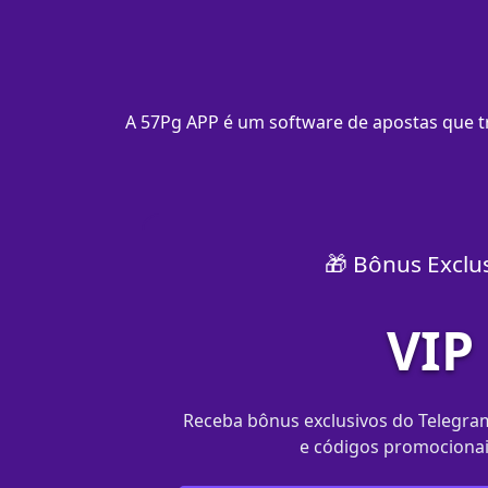
A 57Pg APP é um software de apostas que tr
🎁 Bônus Exclu
VIP
Receba bônus exclusivos do Telegra
e códigos promocionai