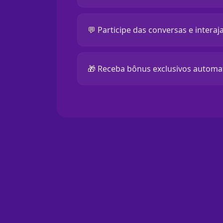
💬 Participe das conversas e interaj
🎁 Receba bônus exclusivos autom