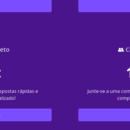
reto
👥 
t
espostas rápidas e
Junte-se a uma com
lizado!
compa
e