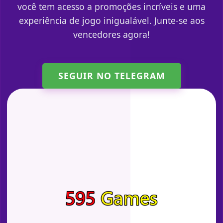
você tem acesso a promoções incríveis e uma
experiência de jogo inigualável. Junte-se aos
vencedores agora!
SEGUIR NO TELEGRAM