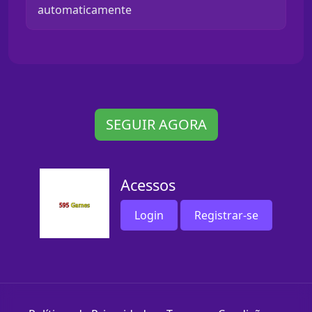
automaticamente
SEGUIR AGORA
Acessos
Login
Registrar-se