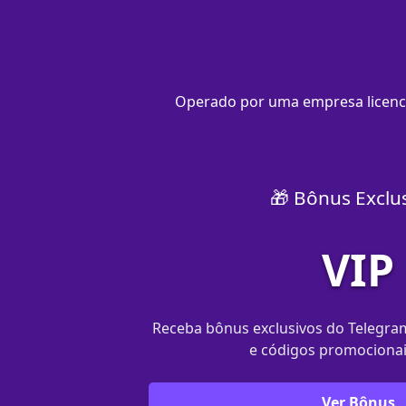
Operado por uma empresa licencia
🎁 Bônus Exclu
VIP
Receba bônus exclusivos do Telegra
e códigos promocionai
Ver Bônus