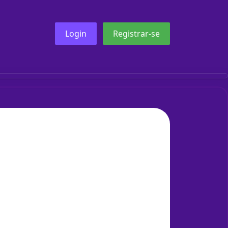
Login
Registrar-se