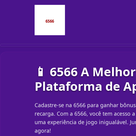
📱 6566 A Melhor
Plataforma de A
Cadastre-se na 6566 para ganhar bônus
recarga. Com a 6566, você tem acesso a
uma experiência de jogo inigualável. J
agora!