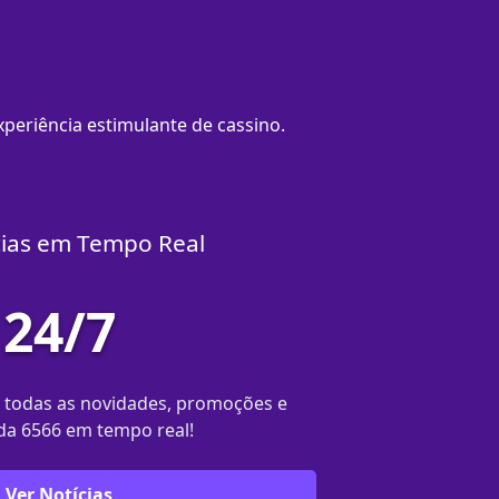
periência estimulante de cassino.
cias em Tempo Real
24/7
e todas as novidades, promoções e
da 6566 em tempo real!
Ver Notícias