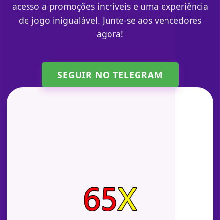
acesso a promoções incríveis e uma experiência
de jogo inigualável. Junte-se aos vencedores
agora!
SEGUIR NO TELEGRAM