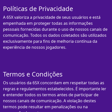
Políticas de Privacidade
A 65X valoriza a privacidade de seus usuários e está
empenhada em proteger todas as informações
pessoais fornecidas durante o uso de nossos canais de
comunicação. Todos os dados coletados são utilizados
exclusivamente para fins de melhoria contínua da
experiência de nossos jogadores.
Termos e Condições
Os usuários da 65X concordam em respeitar todas as
regras e regulamentos estabelecidos. É importante ler
e entender todos os termos antes de participar de
nossos canais de comunicação. A violação destes
termos pode resultar em penalizações ou na