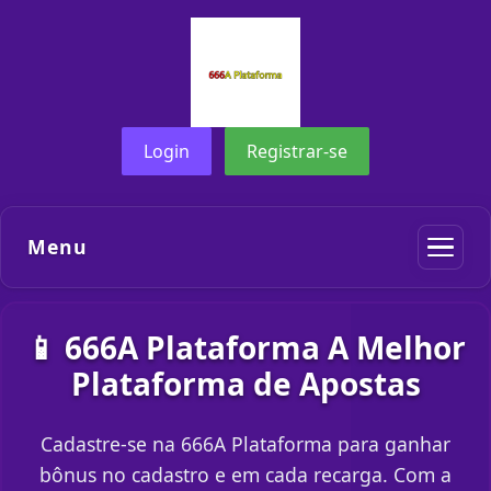
Login
Registrar-se
Menu
📱 666A Plataforma A Melhor
Plataforma de Apostas
Cadastre-se na 666A Plataforma para ganhar
bônus no cadastro e em cada recarga. Com a