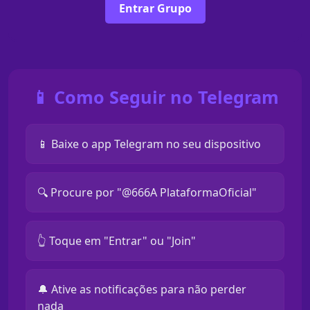
Entrar Grupo
📱 Como Seguir no Telegram
📱 Baixe o app Telegram no seu dispositivo
🔍 Procure por "@666A PlataformaOficial"
👆 Toque em "Entrar" ou "Join"
🔔 Ative as notificações para não perder
nada