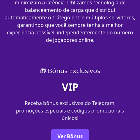
minimizam a latência. Utilizamos tecnologia de
balanceamento de carga que distribui
automaticamente o tráfego entre múltiplos servidores,
garantindo que você sempre tenha a melhor
experiência possível, independentemente do número
de jogadores online.
🎁 Bônus Exclusivos
VIP
Receba bônus exclusivos do Telegram,
promoções especiais e códigos promocionais
únicos!
Ver Bônus