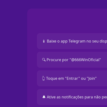
📱 Baixe o app Telegram no seu disp
🔍 Procure por "@666WinOficial"
👆 Toque em "Entrar" ou "Join"
🔔 Ative as notificações para não p