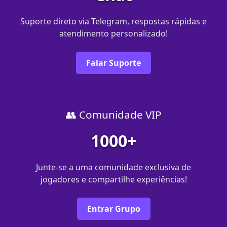
Suporte direto via Telegram, respostas rápidas e
atendimento personalizado!
Falar Suporte
👥 Comunidade VIP
1000+
Junte-se a uma comunidade exclusiva de
jogadores e compartilhe experiências!
Entrar Grupo