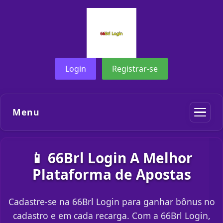
Login
Registrar-se
Menu
📱 66Brl Login A Melhor
Plataforma de Apostas
Cadastre-se na 66Brl Login para ganhar bônus no
cadastro e em cada recarga. Com a 66Brl Login,