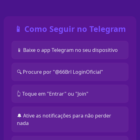
📱 Como Seguir no Telegram
📱 Baixe o app Telegram no seu dispositivo
🔍 Procure por "@66Brl LoginOficial"
👆 Toque em "Entrar" ou "Join"
🔔 Ative as notificações para não perder
nada