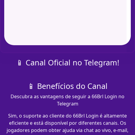
📱 Canal Oficial no Telegram!
📱 Benefícios do Canal
Descubra as vantagens de seguir a 66Brl Login no
Telegram
Sim, o suporte ao cliente do 66Brl Login é altamente
eficiente e está disponível por diferentes canais. Os
jogadores podem obter ajuda via chat ao vivo, e-mail,