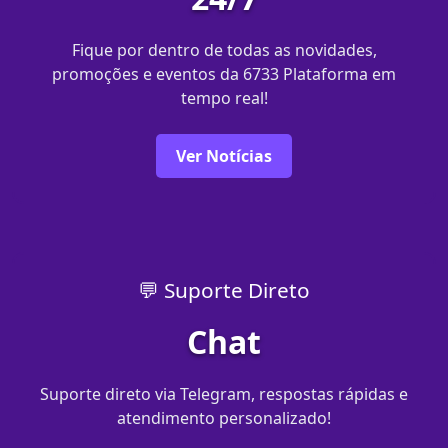
Fique por dentro de todas as novidades,
promoções e eventos da 6733 Plataforma em
tempo real!
Ver Notícias
💬 Suporte Direto
Chat
Suporte direto via Telegram, respostas rápidas e
atendimento personalizado!