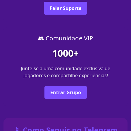
Falar Suporte
👥 Comunidade VIP
1000+
Junte-se a uma comunidade exclusiva de
jogadores e compartilhe experiências!
Entrar Grupo
📱 Como Seguir no Telegram