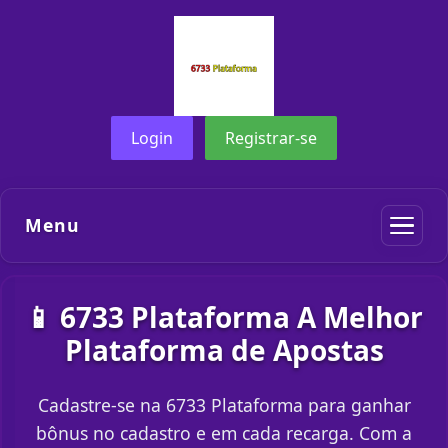
Login
Registrar-se
Menu
📱 6733 Plataforma A Melhor
Plataforma de Apostas
Cadastre-se na 6733 Plataforma para ganhar
bônus no cadastro e em cada recarga. Com a