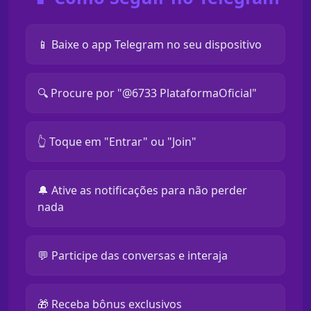
📱 Baixe o app Telegram no seu dispositivo
🔍 Procure por "@6733 PlataformaOficial"
👆 Toque em "Entrar" ou "Join"
🔔 Ative as notificações para não perder
nada
💬 Participe das conversas e interaja
🎁 Receba bônus exclusivos