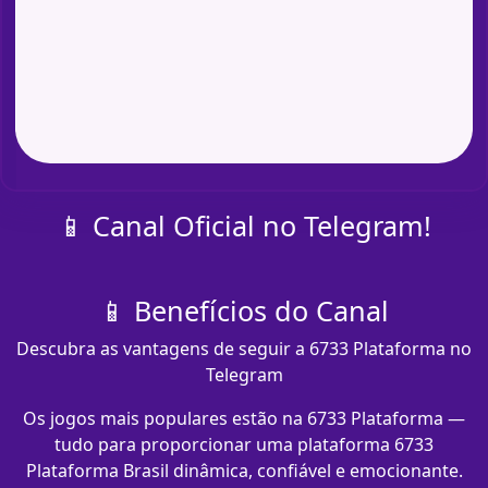
📱 Canal Oficial no Telegram!
📱 Benefícios do Canal
Descubra as vantagens de seguir a 6733 Plataforma no
Telegram
Os jogos mais populares estão na 6733 Plataforma —
tudo para proporcionar uma plataforma 6733
Plataforma Brasil dinâmica, confiável e emocionante.