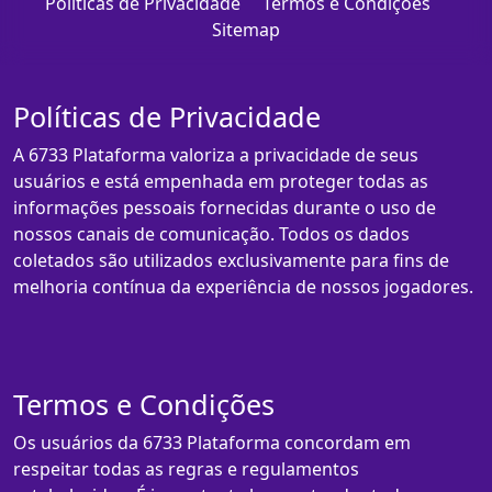
Políticas de Privacidade
Termos e Condições
Sitemap
Políticas de Privacidade
A 6733 Plataforma valoriza a privacidade de seus
usuários e está empenhada em proteger todas as
informações pessoais fornecidas durante o uso de
nossos canais de comunicação. Todos os dados
coletados são utilizados exclusivamente para fins de
melhoria contínua da experiência de nossos jogadores.
Termos e Condições
Os usuários da 6733 Plataforma concordam em
respeitar todas as regras e regulamentos