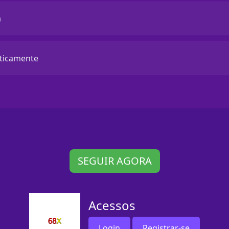
a
aticamente
SEGUIR AGORA
Acessos
Login
Registrar-se