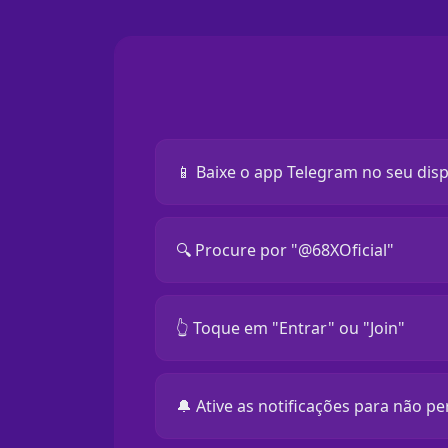
📱 Baixe o app Telegram no seu disp
🔍 Procure por "@68XOficial"
👆 Toque em "Entrar" ou "Join"
🔔 Ative as notificações para não p