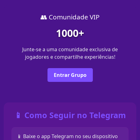
👥 Comunidade VIP
1000+
Junte-se a uma comunidade exclusiva de
jogadores e compartilhe experiências!
Entrar Grupo
📱 Como Seguir no Telegram
📱 Baixe o app Telegram no seu dispositivo