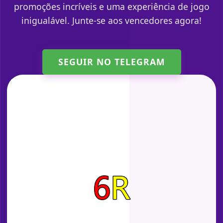
promoções incríveis e uma experiência de jogo
inigualável. Junte-se aos vencedores agora!
SEGUIR NO TELEGRAM