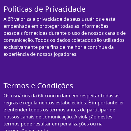
Políticas de Privacidade
A 6R valoriza a privacidade de seus usuários e está
empenhada em proteger todas as informações
pessoais fornecidas durante o uso de nossos canais de
comunicação. Todos os dados coletados são utilizados
exclusivamente para fins de melhoria contínua da
experiência de nossos jogadores.
Termos e Condições
Os usuários da 6R concordam em respeitar todas as
regras e regulamentos estabelecidos. É importante ler
e entender todos os termos antes de participar de
nossos canais de comunicação. A violação destes
termos pode resultar em penalizações ou na
suspensão da conta.