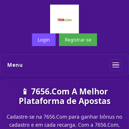
Login
Registrar-se
Menu
📱 7656.Com A Melhor
Plataforma de Apostas
Cadastre-se na 7656.Com para ganhar bônus no
cadastro e em cada recarga. Com a 7656.Com,