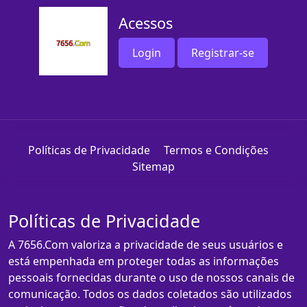
Acessos
Login
Registrar-se
Políticas de Privacidade
Termos e Condições
Sitemap
Políticas de Privacidade
A 7656.Com valoriza a privacidade de seus usuários e
está empenhada em proteger todas as informações
pessoais fornecidas durante o uso de nossos canais de
comunicação. Todos os dados coletados são utilizados