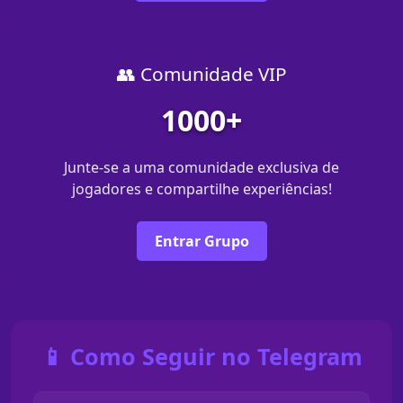
👥 Comunidade VIP
1000+
Junte-se a uma comunidade exclusiva de
jogadores e compartilhe experiências!
Entrar Grupo
📱 Como Seguir no Telegram