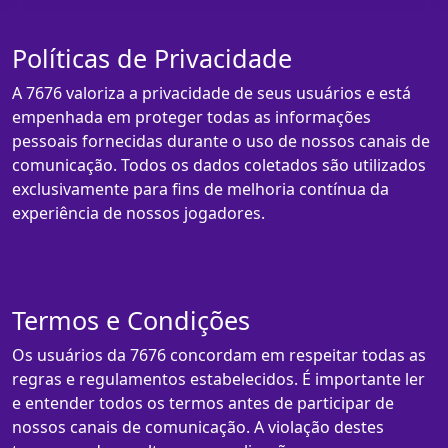
Políticas de Privacidade
A 7676 valoriza a privacidade de seus usuários e está
empenhada em proteger todas as informações
pessoais fornecidas durante o uso de nossos canais de
comunicação. Todos os dados coletados são utilizados
exclusivamente para fins de melhoria contínua da
experiência de nossos jogadores.
Termos e Condições
Os usuários da 7676 concordam em respeitar todas as
regras e regulamentos estabelecidos. É importante ler
e entender todos os termos antes de participar de
nossos canais de comunicação. A violação destes