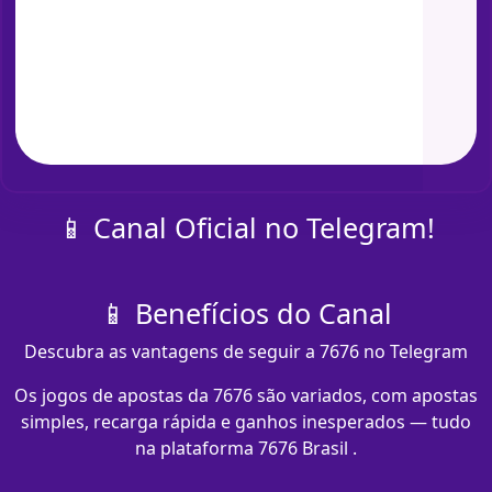
📱 Canal Oficial no Telegram!
📱 Benefícios do Canal
Descubra as vantagens de seguir a 7676 no Telegram
Os jogos de apostas da 7676 são variados, com apostas
simples, recarga rápida e ganhos inesperados — tudo
na plataforma 7676 Brasil .