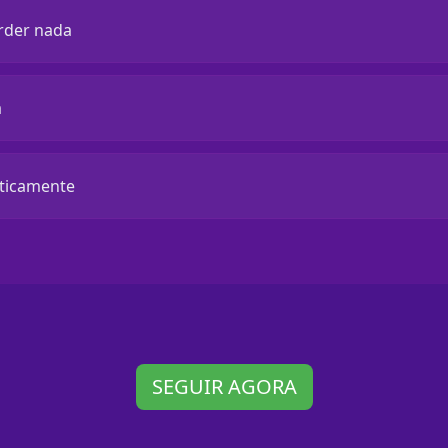
erder nada
a
aticamente
SEGUIR AGORA