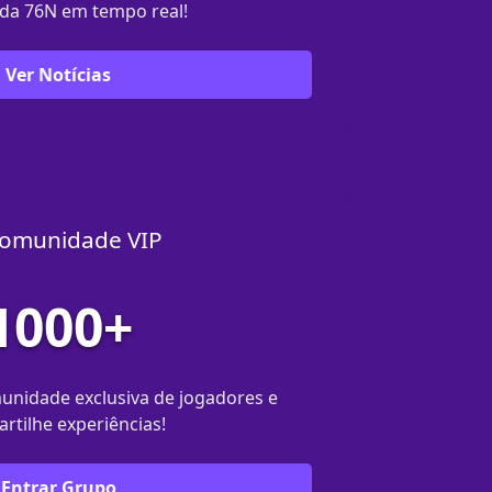
 da 76N em tempo real!
Ver Notícias
Comunidade VIP
1000+
unidade exclusiva de jogadores e
rtilhe experiências!
Entrar Grupo