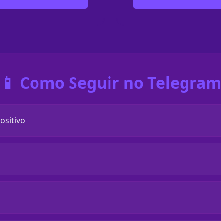
📱 Como Seguir no Telegram
ositivo