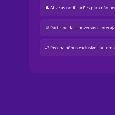
🔔 Ative as notificações para não p
💬 Participe das conversas e interaj
🎁 Receba bônus exclusivos autom