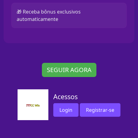
🎁 Receba bônus exclusivos
automaticamente
SEGUIR AGORA
Acessos
Login
Registrar-se