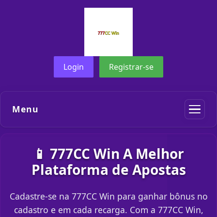
Login
Registrar-se
Menu
📱 777CC Win A Melhor
Plataforma de Apostas
Cadastre-se na 777CC Win para ganhar bônus no
cadastro e em cada recarga. Com a 777CC Win,