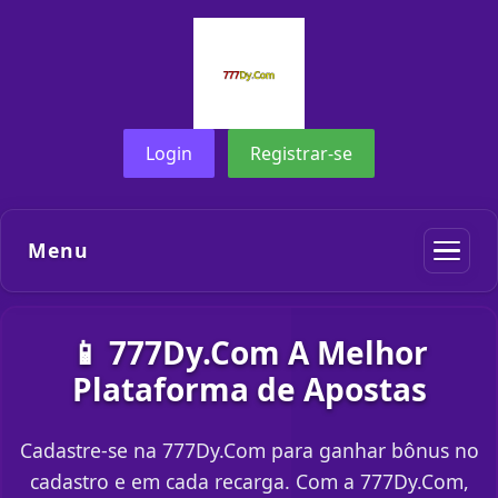
Login
Registrar-se
Menu
📱 777Dy.Com A Melhor
Plataforma de Apostas
Cadastre-se na 777Dy.Com para ganhar bônus no
cadastro e em cada recarga. Com a 777Dy.Com,