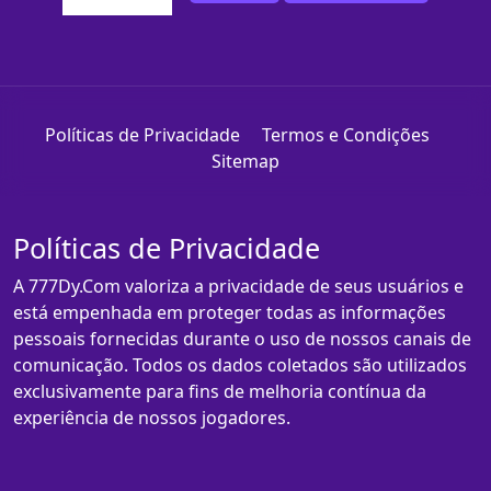
Políticas de Privacidade
Termos e Condições
Sitemap
Políticas de Privacidade
A 777Dy.Com valoriza a privacidade de seus usuários e
está empenhada em proteger todas as informações
pessoais fornecidas durante o uso de nossos canais de
comunicação. Todos os dados coletados são utilizados
exclusivamente para fins de melhoria contínua da
experiência de nossos jogadores.