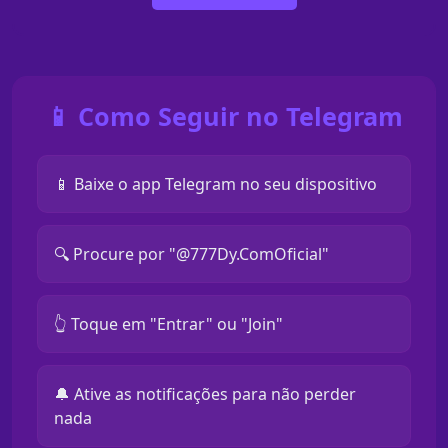
📱 Como Seguir no Telegram
📱 Baixe o app Telegram no seu dispositivo
🔍 Procure por "@777Dy.ComOficial"
👆 Toque em "Entrar" ou "Join"
🔔 Ative as notificações para não perder
nada