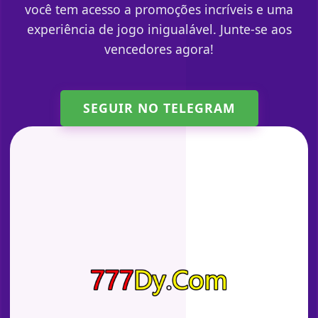
você tem acesso a promoções incríveis e uma
experiência de jogo inigualável. Junte-se aos
vencedores agora!
SEGUIR NO TELEGRAM