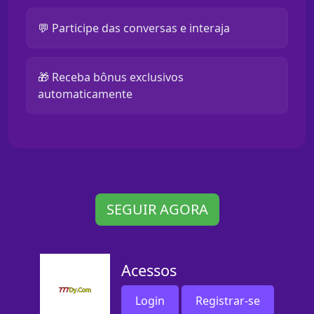
💬 Participe das conversas e interaja
🎁 Receba bônus exclusivos
automaticamente
SEGUIR AGORA
Acessos
Login
Registrar-se