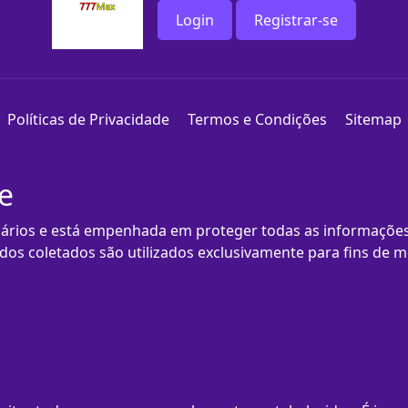
Login
Registrar-se
Políticas de Privacidade
Termos e Condições
Sitemap
de
suários e está empenhada em proteger todas as informações
os coletados são utilizados exclusivamente para fins de m