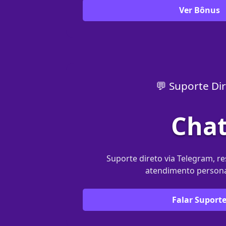
Ver Bônus
💬 Suporte Di
Cha
Suporte direto via Telegram, r
atendimento persona
Falar Suport