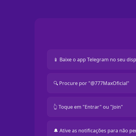
📱 Baixe o app Telegram no seu disp
🔍 Procure por "@777MaxOficial"
👆 Toque em "Entrar" ou "Join"
🔔 Ative as notificações para não p