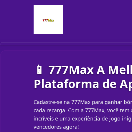
📱 777Max A Mel
Plataforma de A
Cadastre-se na 777Max para ganhar bô
cada recarga. Com a 777Max, você tem
incríveis e uma experiência de jogo inig
vencedores agora!