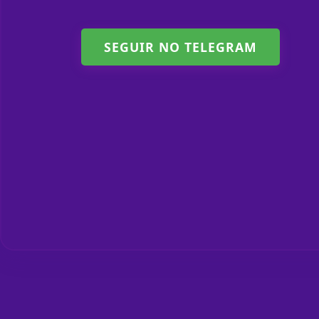
SEGUIR NO TELEGRAM