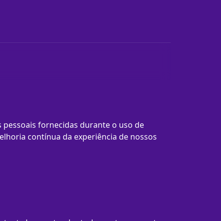
 pessoais fornecidas durante o uso de
elhoria contínua da experiência de nossos