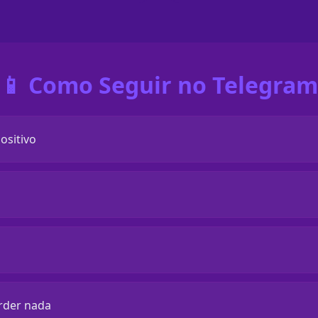
📱 Como Seguir no Telegram
ositivo
erder nada