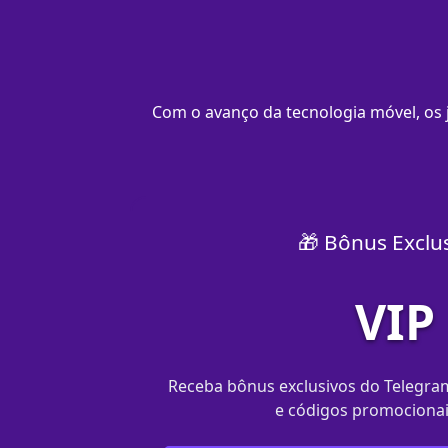
Com o avanço da tecnologia móvel, os 
🎁 Bônus Exclu
VIP
Receba bônus exclusivos do Telegra
e códigos promocionai