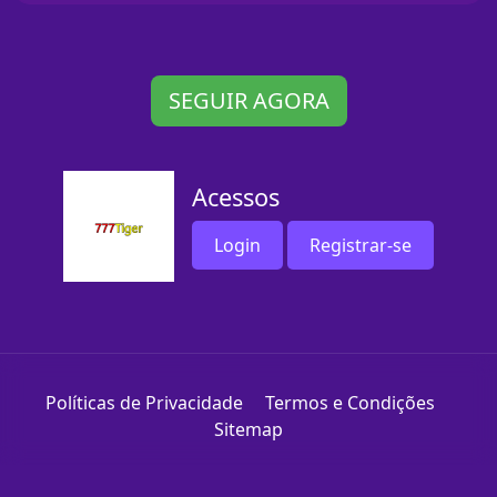
SEGUIR AGORA
Acessos
Login
Registrar-se
Políticas de Privacidade
Termos e Condições
Sitemap