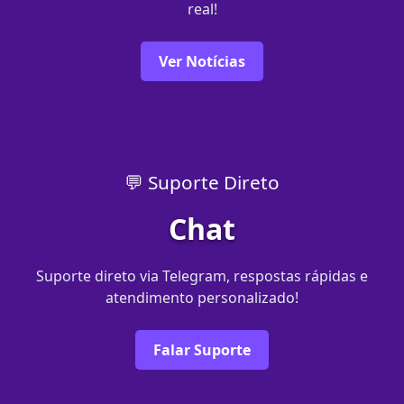
real!
Ver Notícias
💬 Suporte Direto
Chat
Suporte direto via Telegram, respostas rápidas e
atendimento personalizado!
Falar Suporte