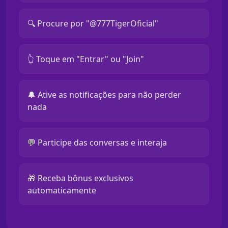
🔍 Procure por "@777TigerOficial"
👆 Toque em "Entrar" ou "Join"
🔔 Ative as notificações para não perder
nada
💬 Participe das conversas e interaja
🎁 Receba bônus exclusivos
automaticamente