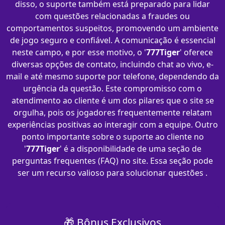
disso, o suporte também está preparado para lidar
com questões relacionadas a fraudes ou
comportamentos suspeitos, promovendo um ambiente
de jogo seguro e confiável. A comunicação é essencial
neste campo, e por esse motivo, o '
777Tiger
' oferece
diversas opções de contato, incluindo chat ao vivo, e-
mail e até mesmo suporte por telefone, dependendo da
urgência da questão. Este compromisso com o
atendimento ao cliente é um dos pilares que o site se
orgulha, pois os jogadores frequentemente relatam
experiências positivas ao interagir com a equipe. Outro
ponto importante sobre o suporte ao cliente no
'
777Tiger
' é a disponibilidade de uma seção de
perguntas frequentes (FAQ) no site. Essa seção pode
ser um recurso valioso para solucionar questões .
🎁 Bônus Exclusivos