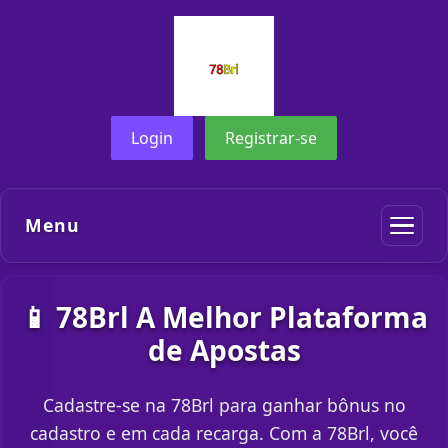
Login
Registrar-se
Menu
📱 78Brl A Melhor Plataforma
de Apostas
Cadastre-se na 78Brl para ganhar bônus no
cadastro e em cada recarga. Com a 78Brl, você