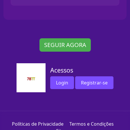
SEGUIR AGORA
Acessos
Login
Registrar-se
Políticas de Privacidade
Termos e Condições