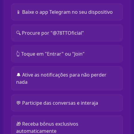
📱 Baixe o app Telegram no seu dispositivo
🔍 Procure por "@78TTOficial"
👆 Toque em "Entrar" ou "Join"
🔔 Ative as notificações para não perder
nada
💬 Participe das conversas e interaja
🎁 Receba bônus exclusivos
automaticamente