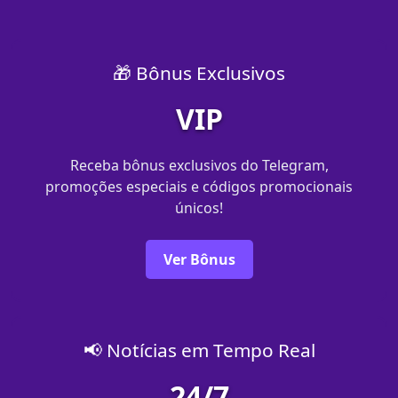
🎁 Bônus Exclusivos
VIP
Receba bônus exclusivos do Telegram,
promoções especiais e códigos promocionais
únicos!
Ver Bônus
📢 Notícias em Tempo Real
24/7