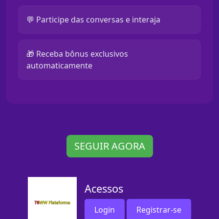
💬 Participe das conversas e interaja
🎁 Receba bônus exclusivos
automaticamente
SEGUIR AGORA
Acessos
Login
Registrar-se