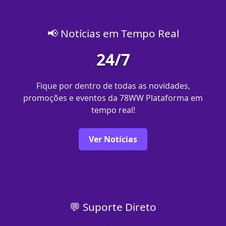
📢 Notícias em Tempo Real
24/7
Fique por dentro de todas as novidades,
promoções e eventos da 78WW Plataforma em
tempo real!
Ver Notícias
💬 Suporte Direto