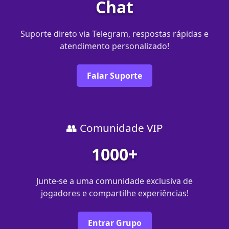
Chat
Suporte direto via Telegram, respostas rápidas e
atendimento personalizado!
Falar Suporte
👥 Comunidade VIP
1000+
Junte-se a uma comunidade exclusiva de
jogadores e compartilhe experiências!
Entrar Grupo