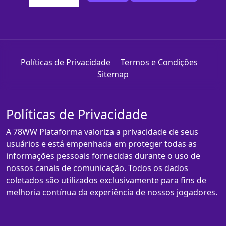
Políticas de Privacidade
Termos e Condições
Sitemap
Políticas de Privacidade
A 78WW Plataforma valoriza a privacidade de seus
usuários e está empenhada em proteger todas as
informações pessoais fornecidas durante o uso de
nossos canais de comunicação. Todos os dados
coletados são utilizados exclusivamente para fins de
melhoria contínua da experiência de nossos jogadores.