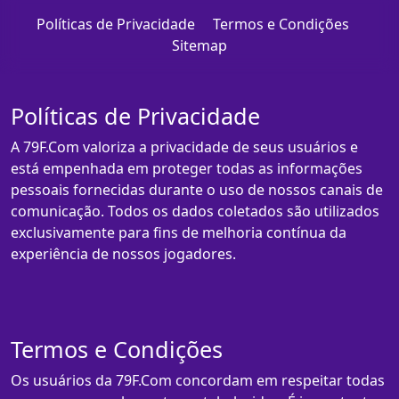
Políticas de Privacidade
Termos e Condições
Sitemap
Políticas de Privacidade
A 79F.Com valoriza a privacidade de seus usuários e
está empenhada em proteger todas as informações
pessoais fornecidas durante o uso de nossos canais de
comunicação. Todos os dados coletados são utilizados
exclusivamente para fins de melhoria contínua da
experiência de nossos jogadores.
Termos e Condições
Os usuários da 79F.Com concordam em respeitar todas