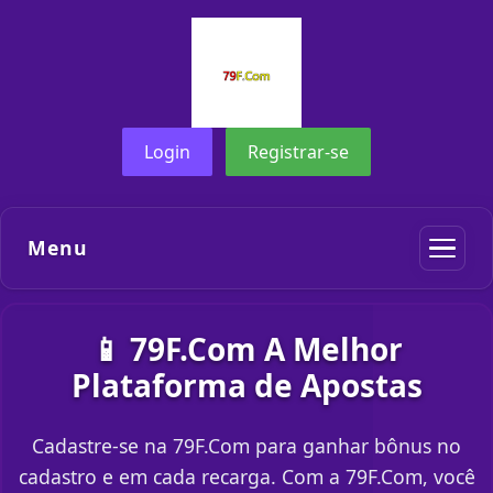
Login
Registrar-se
Menu
📱 79F.Com A Melhor
Plataforma de Apostas
Cadastre-se na 79F.Com para ganhar bônus no
cadastro e em cada recarga. Com a 79F.Com, você