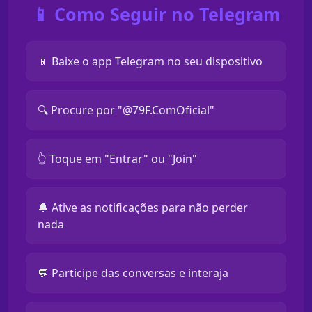
📱 Como Seguir no Telegram
📱 Baixe o app Telegram no seu dispositivo
🔍 Procure por "@79F.ComOficial"
👆 Toque em "Entrar" ou "Join"
🔔 Ative as notificações para não perder
nada
💬 Participe das conversas e interaja