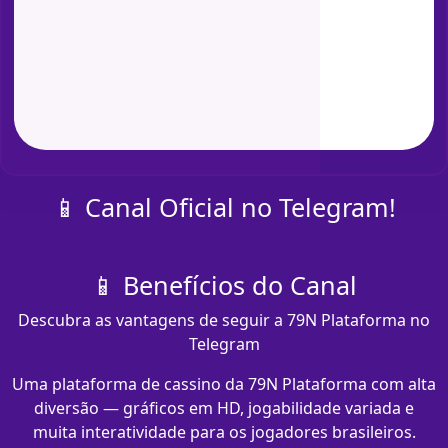
📱 Canal Oficial no Telegram!
📱 Benefícios do Canal
Descubra as vantagens de seguir a 79N Plataforma no
Telegram
Uma plataforma de cassino da 79N Plataforma com alta
diversão — gráficos em HD, jogabilidade variada e
muita interatividade para os jogadores brasileiros.