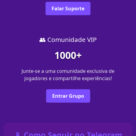
Falar Suporte
👥 Comunidade VIP
1000+
Junte-se a uma comunidade exclusiva de
jogadores e compartilhe experiências!
Entrar Grupo
📱 Como Seguir no Telegram