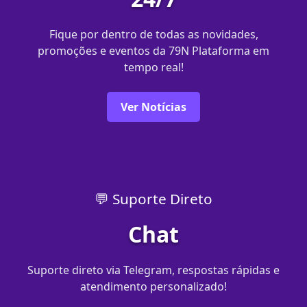
Fique por dentro de todas as novidades,
promoções e eventos da 79N Plataforma em
tempo real!
Ver Notícias
💬 Suporte Direto
Chat
Suporte direto via Telegram, respostas rápidas e
atendimento personalizado!