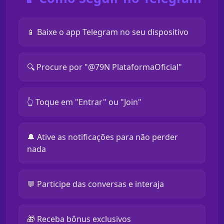
📱 Baixe o app Telegram no seu dispositivo
🔍 Procure por "@79N PlataformaOficial"
👆 Toque em "Entrar" ou "Join"
🔔 Ative as notificações para não perder
nada
💬 Participe das conversas e interaja
🎁 Receba bônus exclusivos