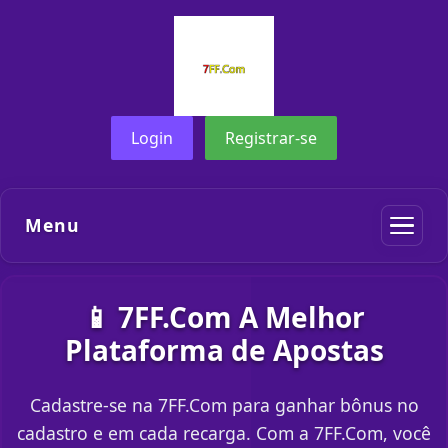
Login
Registrar-se
Menu
📱 7FF.Com A Melhor
Plataforma de Apostas
Cadastre-se na 7FF.Com para ganhar bônus no
cadastro e em cada recarga. Com a 7FF.Com, você