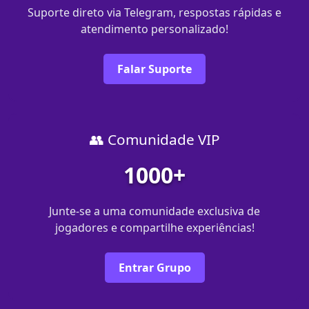
Suporte direto via Telegram, respostas rápidas e
atendimento personalizado!
Falar Suporte
👥 Comunidade VIP
1000+
Junte-se a uma comunidade exclusiva de
jogadores e compartilhe experiências!
Entrar Grupo