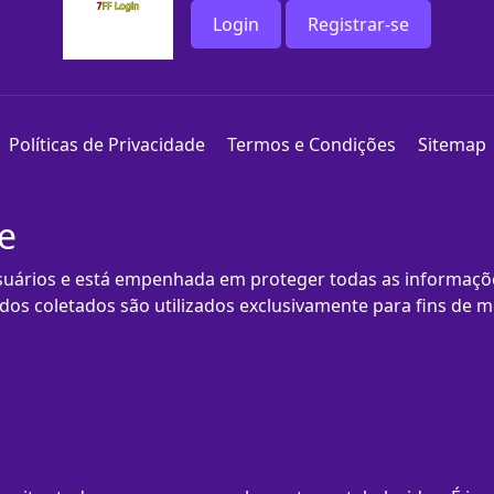
Login
Registrar-se
Políticas de Privacidade
Termos e Condições
Sitemap
de
 usuários e está empenhada em proteger todas as informaçõ
os coletados são utilizados exclusivamente para fins de m