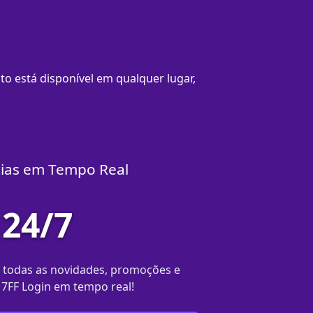
to está disponível em qualquer lugar,
cias em Tempo Real
24/7
e todas as novidades, promoções e
 7FF Login em tempo real!