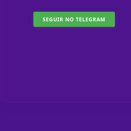
SEGUIR NO TELEGRAM