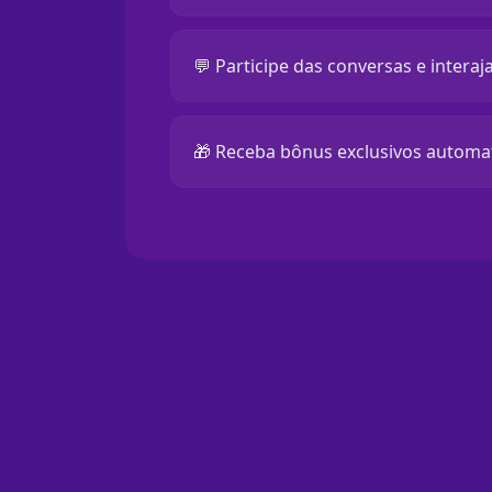
💬 Participe das conversas e interaj
🎁 Receba bônus exclusivos autom