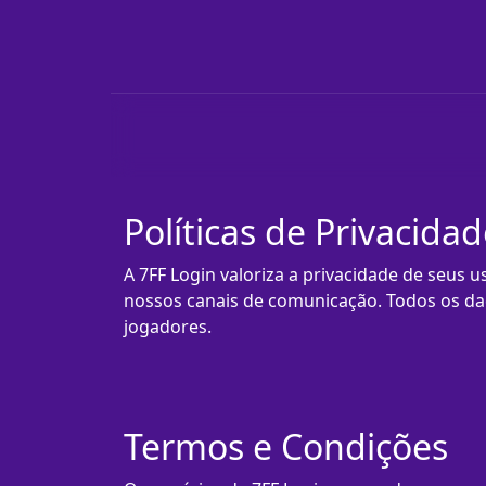
Políticas de Privacida
A 7FF Login valoriza a privacidade de seus
nossos canais de comunicação. Todos os dad
jogadores.
Termos e Condições