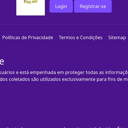
Login
Registrar-se
Políticas de Privacidade
Termos e Condições
Sitemap
de
usuários e está empenhada em proteger todas as informaçõ
os coletados são utilizados exclusivamente para fins de m