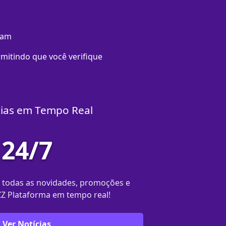
ram
rmitindo que você verifique
cias em Tempo Real
24/7
e todas as novidades, promoções e
ZZ Plataforma em tempo real!
Ver Notícias