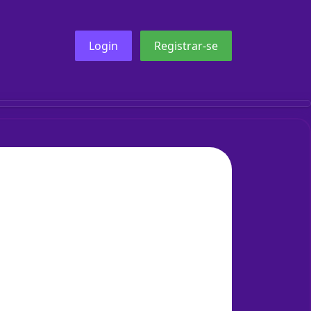
Login
Registrar-se