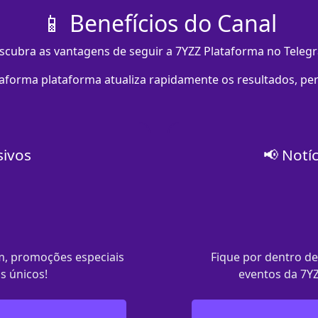
📱 Benefícios do Canal
scubra as vantagens de seguir a 7YZZ Plataforma no Teleg
taforma plataforma atualiza rapidamente os resultados, pe
sivos
📢 Notí
m, promoções especiais
Fique por dentro d
s únicos!
eventos da 7Y