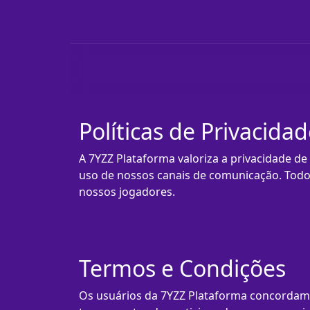
Políticas de Privacida
A 7YZZ Plataforma valoriza a privacidade d
uso de nossos canais de comunicação. Todos
nossos jogadores.
Termos e Condições
Os usuários da 7YZZ Plataforma concordam e