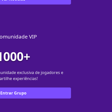
Comunidade VIP
1000+
unidade exclusiva de jogadores e
rtilhe experiências!
Entrar Grupo