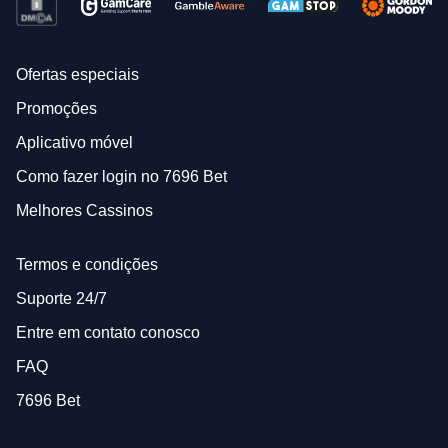
Ofertas especiais
Promoções
Aplicativo móvel
Como fazer login no 7696 Bet
Melhores Cassinos
Termos e condições
Suporte 24/7
Entre em contato conosco
FAQ
7696 Bet