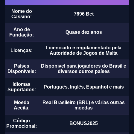
Nome do
7696 Bet
Cassino:
Ano de
Quase dez anos
Fundação:
Licenciado e regulamentado pela
Licenças:
Autoridade de Jogos de Malta
Países
Disponível para jogadores do Brasil e
Disponíveis:
diversos outros países
Idiomas
Português, Inglês, Espanhol e mais
Suportados:
Moeda
Real Brasileiro (BRL) e várias outras
Aceita:
moedas
Código
BONUS2025
Promocional: