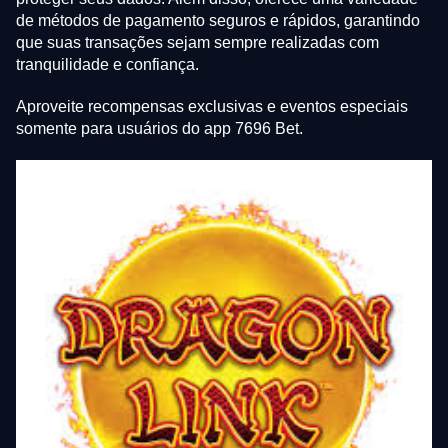
de métodos de pagamento seguros e rápidos, garantindo
que suas transações sejam sempre realizadas com
tranquilidade e confiança.
Aproveite recompensas exclusivas e eventos especiais
somente para usuários do app 7696 Bet.