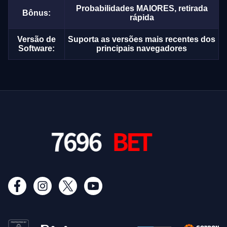
Probabilidades MAIORES, retirada
Bônus:
rápida
Versão de
Suporta as versões mais recentes dos
Software:
principais navegadores