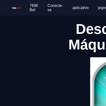
7696
Conecte-
aplicativo
jogo
Bet
se
Des
Máqui