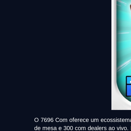
O 7696 Com oferece um ecossistema 
de mesa e 300 com dealers ao vivo. 