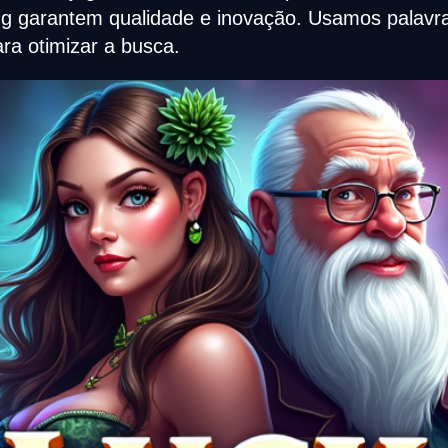
g garantem qualidade e inovação. Usamos palavras
ara otimizar a busca.