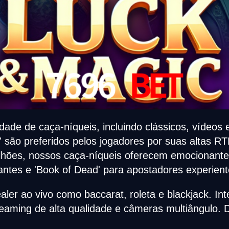
ade de caça-níqueis, incluindo clássicos, vídeos 
' são preferidos pelos jogadores por suas altas
hões, nossos caça-níqueis oferecem emocionante
antes e 'Book of Dead' para apostadores experient
ler ao vivo como baccarat, roleta e blackjack. Int
reaming de alta qualidade e câmeras multiângulo.