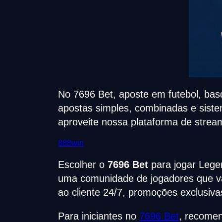
No 7696 Bet, aposte em futebol, basq
apostas simples, combinadas e siste
aproveite nossa plataforma de strea
888win
Escolher o
7696 Bet
para jogar Lege
uma comunidade de jogadores que val
ao cliente 24/7, promoções exclusiv
Para iniciantes no
7696 Bet
, recomen