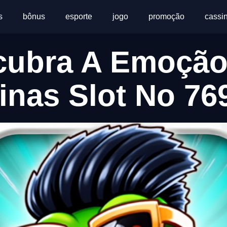
s
bônus
esporte
jogo
promoção
cassi
cubra A Emoção
nas Slot No 76