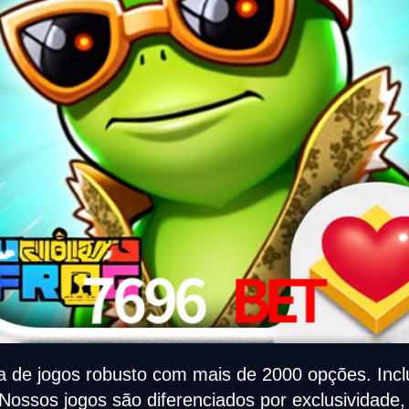
de jogos robusto com mais de 2000 opções. Incl
Nossos jogos são diferenciados por exclusividade