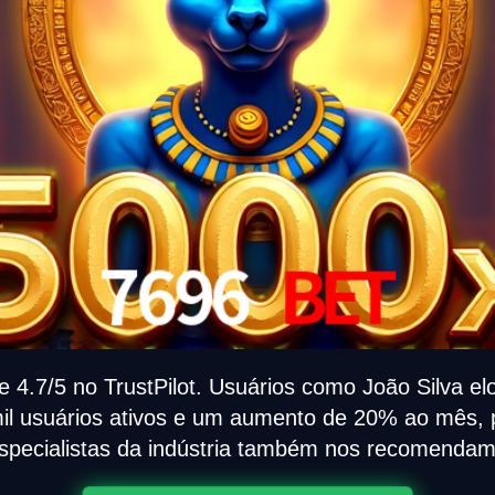
 4.7/5 no TrustPilot. Usuários como João Silva e
 mil usuários ativos e um aumento de 20% ao mês
pecialistas da indústria também nos recomendam